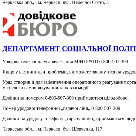
Черкаська обл., , м. Черкаси, вул. Небесної Сотні, 3
ДЕПАРТАМЕНТ СОЦІАЛЬНОЇ ПОЛІТИКИ
Урядова телефонна «гаряча» лінія МІНПРАЦІ 0-800-507-309
Якщо у вас виникли проблеми, ви можете звернутися на урядов
Уряд створив її для забезпечення оперативного реагування орга
місцевого самоврядування та їх взаємодії.
Дзвінки за номером 0-800-507-309 приймаються цілодобово.
Номер урядової телефонної „гарячої лінії„ 0-800-507-309
Дзвінки на урядову телефону „гарячу лінію„ приймаються щодня к
Черкаська обл., , м. Черкаси, бул. Шевченка, 117