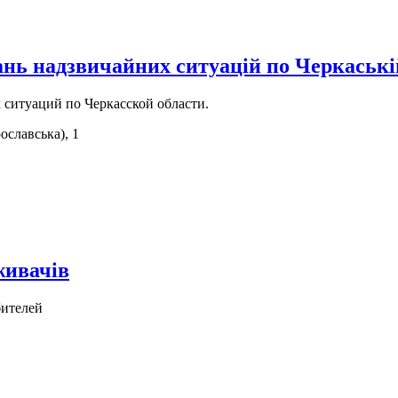
ань надзвичайних ситуацій по Черкаські
ситуаций по Черкасской области.
ославська), 1
живачів
бителей